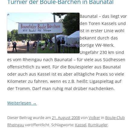
Turnier der Boule-Bärchen in Baunatal
Baunatal – das liegt vor
den Toren Kassels und
ist in erster Linie wohl
bekannt durch das
dortige VW-Werk.
Ungefähr 230 km sind
es vom Rheingau nach Baunatal – für viele aus Südhessen
offensichtlich zu weit. Für die Boulespieler aus Baunatal
oder auch aus Kassel ist es aber alltägliche Praxis so viele
Kilometer zu fahren, wenn es z.B. heißt: Ligaspieltag auf
der Tromm. Darf man ruhig mal drüber nachdenken.
Weiterlesen
→
Dieser Beitrag wurde am
21. August 2008
von
Volker
in
Boule-Club
Rheingau
veröffentlicht. Schlagworte:
Kassel
,
Rumkugler
.