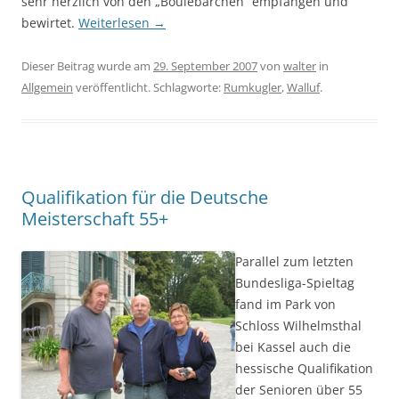
sehr herzlich von den „Boulebärchen“ empfangen und
bewirtet.
Weiterlesen
→
Dieser Beitrag wurde am
29. September 2007
von
walter
in
Allgemein
veröffentlicht. Schlagworte:
Rumkugler
,
Walluf
.
Qualifikation für die Deutsche
Meisterschaft 55+
Parallel zum letzten
Bundesliga-Spieltag
fand im Park von
Schloss Wilhelmsthal
bei Kassel auch die
hessische Qualifikation
der Senioren über 55