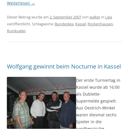
Weiterlesen
→
Dieser Beitrag wurde am
2. September 2007
von
walter
in
Liga
veröffentlicht. Schlagworte:
Bundesliga
,
Kassel
,
Rockenhausen
,
Rumkugler
.
Wolfgang gewinnt beim Nocturne in Kassel
Der erste Turniertag in
Kassel wurde ab 16:00
als Dublette-
Supermelée gespielt.
Aus Oestrich-Winkel
waren diesmal sechs
Spieler in die
nordhessische