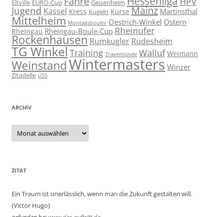
Hessenliga
Fähre
HPV
Eltville
EURO-Cup
Geisenheim
Mainz
Jugend
Kassel
Martinsthal
Kress
Kurse
Kugeln
Mittelheim
Oestrich-Winkel
Ostern
Montagsbouler
Rheinufer
Rheingau-Boule-Cup
Rheingau
Rockenhausen
Rumkugler
Rüdesheim
TG Winkel
Training
Walluf
Weimann
Travemünde
Wintermasters
Weinstand
Winzer
Zitadelle
Ü55
ARCHIV
Archiv
ZITAT
Ein Traum ist unerlässlich, wenn man die Zukunft gestalten will.
(Victor Hugo)