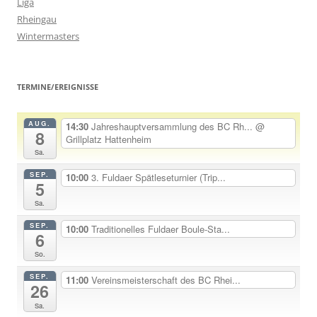
Liga
Rheingau
Wintermasters
TERMINE/EREIGNISSE
AUG.
14:30
Jahreshauptversammlung des BC Rh...
@
8
Grillplatz Hattenheim
Sa.
SEP.
10:00
3. Fuldaer Spätleseturnier (Trip...
5
Sa.
SEP.
10:00
Traditionelles Fuldaer Boule-Sta...
6
So.
SEP.
11:00
Vereinsmeisterschaft des BC Rhei...
26
Sa.