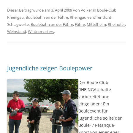
Dieser Beitrag wurde am
3. April 2009
von
Volker
in
Boule-Club
Rheingau
,
Boulebahn an der Fähre
,
Rheingau
veröffentlicht.
Schlagworte:
Boulebahn an der Fähre
,
Fähre
,
Mittelheim
,
Rheinufer
,
Weinstand
,
Wintermasters
.
Jugendliche zeigen Boulepower
Der Boule Club
RHEINGAU hatte
vorbereitet und
eingeladen: Ein
Bouleevent für
Jugendliche sollte den
Boule- / Pétanque-
Sport von einer eher