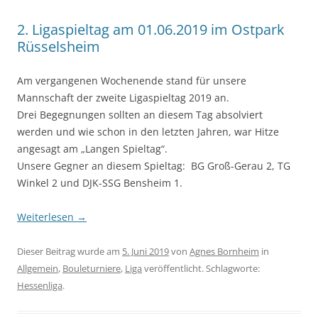
2. Ligaspieltag am 01.06.2019 im Ostpark
Rüsselsheim
Am vergangenen Wochenende stand für unsere
Mannschaft der zweite Ligaspieltag 2019 an.
Drei Begegnungen sollten an diesem Tag absolviert
werden und wie schon in den letzten Jahren, war Hitze
angesagt am „Langen Spieltag“.
Unsere Gegner an diesem Spieltag: BG Groß-Gerau 2, TG
Winkel 2 und DJK-SSG Bensheim 1.
Weiterlesen
→
Dieser Beitrag wurde am
5. Juni 2019
von
Agnes Bornheim
in
Allgemein
,
Bouleturniere
,
Liga
veröffentlicht. Schlagworte:
Hessenliga
.