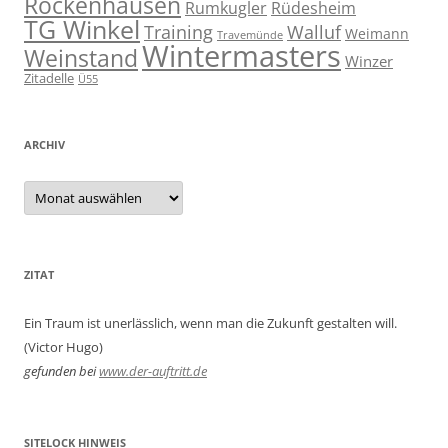
Rockenhausen
Rumkugler
Rüdesheim
TG Winkel
Training
Walluf
Weimann
Travemünde
Wintermasters
Weinstand
Winzer
Zitadelle
Ü55
ARCHIV
Archiv
ZITAT
Ein Traum ist unerlässlich, wenn man die Zukunft gestalten will.
(Victor Hugo)
gefunden bei
www.der-auftritt.de
SITELOCK HINWEIS