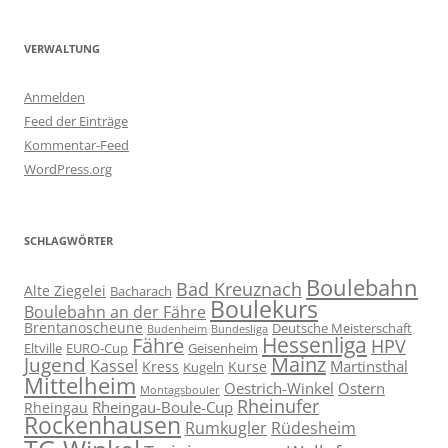
VERWALTUNG
Anmelden
Feed der Einträge
Kommentar-Feed
WordPress.org
SCHLAGWÖRTER
Boulebahn
Bad Kreuznach
Alte Ziegelei
Bacharach
Boulekurs
Boulebahn an der Fähre
Brentanoscheune
Deutsche Meisterschaft
Budenheim
Bundesliga
Hessenliga
Fähre
HPV
Eltville
EURO-Cup
Geisenheim
Mainz
Jugend
Kassel
Martinsthal
Kress
Kurse
Kugeln
Mittelheim
Oestrich-Winkel
Ostern
Montagsbouler
Rheinufer
Rheingau-Boule-Cup
Rheingau
Rockenhausen
Rumkugler
Rüdesheim