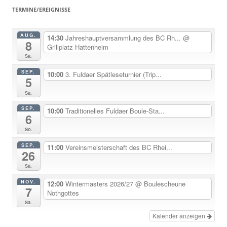
TERMINE/EREIGNISSE
AUG.
14:30
Jahreshauptversammlung des BC Rh...
@
8
Grillplatz Hattenheim
Sa.
SEP.
10:00
3. Fuldaer Spätleseturnier (Trip...
5
Sa.
SEP.
10:00
Traditionelles Fuldaer Boule-Sta...
6
So.
SEP.
11:00
Vereinsmeisterschaft des BC Rhei...
26
Sa.
NOV.
12:00
Wintermasters 2026/27
@ Boulescheune
7
Nothgottes
Sa.
Kalender anzeigen