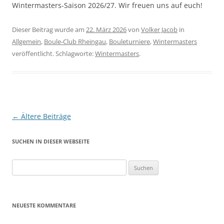
Wintermasters-Saison 2026/27. Wir freuen uns auf euch!
Dieser Beitrag wurde am
22. März 2026
von
Volker Jacob
in
Allgemein
,
Boule-Club Rheingau
,
Bouleturniere
,
Wintermasters
veröffentlicht. Schlagworte:
Wintermasters
.
Beitragsnavigation
←
Ältere Beiträge
SUCHEN IN DIESER WEBSEITE
Suche
nach:
NEUESTE KOMMENTARE