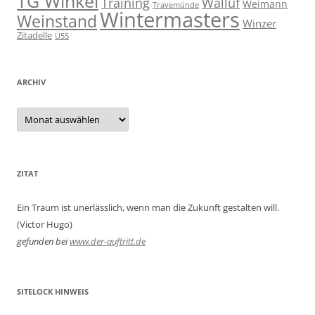
TG Winkel
Training
Walluf
Weimann
Travemünde
Wintermasters
Weinstand
Winzer
Zitadelle
Ü55
ARCHIV
Archiv
ZITAT
Ein Traum ist unerlässlich, wenn man die Zukunft gestalten will.
(Victor Hugo)
gefunden bei
www.der-auftritt.de
SITELOCK HINWEIS