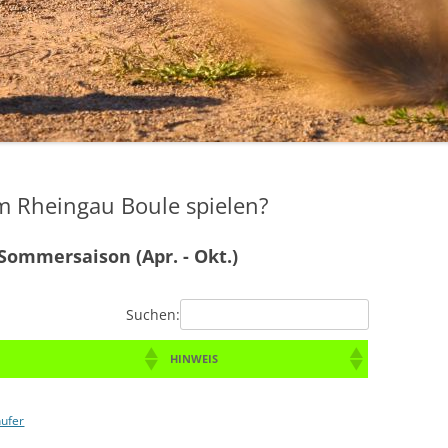
RHEINGAU WM 2018/2019
RHEINGAU WM 2017/2018
RHEINGAU WM 2015/2016
RHEINGAU-WM 2014/2015
RHEINGAU WM 2013/2014
m Rheingau Boule spielen?
RHEINGAU WM 2012/2013
Sommersaison (Apr. - Okt.)
Suchen:
HINWEIS
ufer