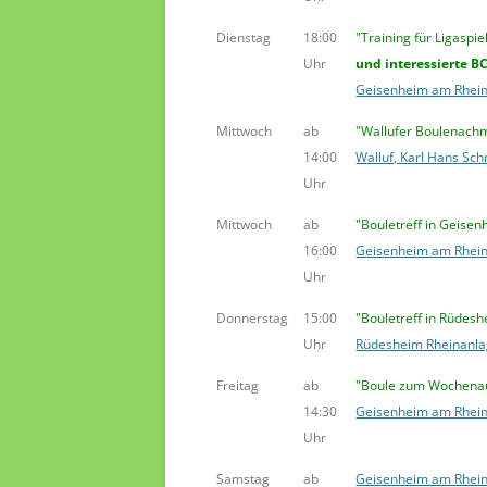
Dienstag
18:00
"Training für Ligaspie
Uhr
und interessierte B
Geisenheim am Rhein
Mittwoch
ab
"Wallufer Boulenachm
14:00
Walluf, Karl Hans Sch
Uhr
Mittwoch
ab
"Bouletreff in Geisen
16:00
Geisenheim am Rhein
Uhr
Donnerstag
15:00
"Bouletreff in Rüdes
Uhr
Rüdesheim Rheinanl
Freitag
ab
"Boule zum Wochena
14:30
Geisenheim am Rhein
Uhr
Samstag
ab
Geisenheim am Rhein