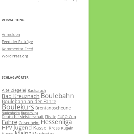
VERWALTUNG
Anmelden
Feed der Einträge
Kommentar-Feed
WordPress.org
SCHLAGWÖRTER
Alte Ziegelei
Bacharach
Boulebahn
Bad Kreuznach
Boulebahn an der Fähre
Boulekurs
Brentanoscheune
Budenheim
Bundesliga
Deutsche Meisterschaft
Eltville
EURO-Cup
Hessenliga
Fähre
Geisenheim
Jugend
HPV
Kassel
Kress
Kugeln
Mainz
Martinsthal
Kurse