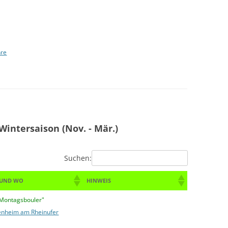
hre
Wintersaison (Nov. - Mär.)
Suchen:
 UND WO
HINWEIS
 Montagsbouler"
enheim am Rheinufer