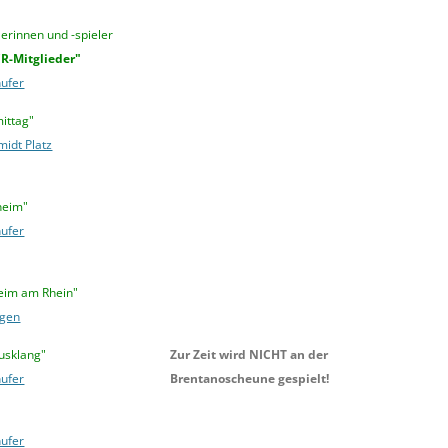
lerinnen und -spieler
CR-Mitglieder"
ufer
ittag"
midt Platz
heim"
ufer
heim am Rhein"
agen
usklang"
Zur Zeit wird NICHT an der
ufer
Brentanoscheune gespielt!
ufer