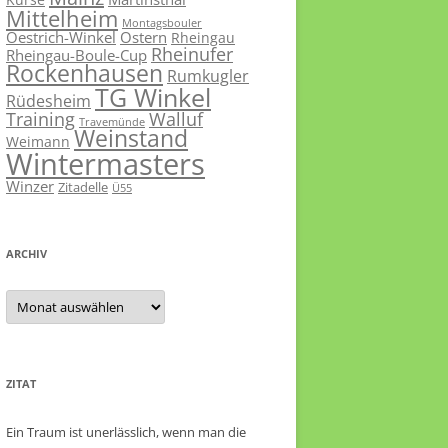
Mittelheim
Montagsbouler
Oestrich-Winkel
Ostern
Rheingau
Rheinufer
Rheingau-Boule-Cup
Rockenhausen
Rumkugler
TG Winkel
Rüdesheim
Training
Walluf
Travemünde
Weinstand
Weimann
Wintermasters
Winzer
Zitadelle
Ü55
ARCHIV
Archiv
ZITAT
Ein Traum ist unerlässlich, wenn man die