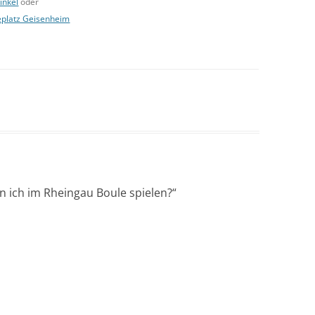
inkel
oder
eplatz Geisenheim
 ich im Rheingau Boule spielen?
“