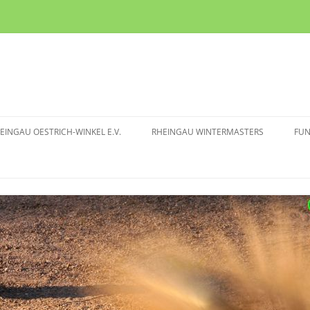
EINGAU OESTRICH-WINKEL E.V.
RHEINGAU WINTERMASTERS
FU
TURNIERMODUS
IN
BOULE CLUB
RHEINGAU WM 2025/2026
IN
RICH-WINKEL E.V.
RHEINGAU WM 2024/2025
ITGLIEDSCHAFT
RHEINGAU WM 2023/2024
RHEINGAU WM 2022/2023
RHEINGAU WM 2019/2020