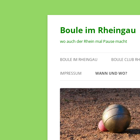
Zum
Inhalt
springen
Boule im Rheingau
wo auch der Rhein mal Pause macht
BOULE IM RHEINGAU
BOULE CLUB RH
SPIELSTÄTTEN IM RHEINGAU
VORSTAND
IMPRESSUM
WANN UND WO?
TERMINKALENDER
SATZUNG DES 
RHEINGAU OEST
ANTRAG AUF M