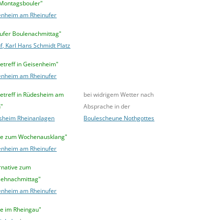
 Montagsbouler"
enheim am Rheinufer
lufer Boulenachmittag"
f, Karl Hans Schmidt Platz
etreff in Geisenheim"
enheim am Rheinufer
letreff in Rüdesheim am
bei widrigem Wetter nach
n"
Absprache in der
sheim Rheinanlagen
Boulescheune Nothgottes
le zum Wochenausklang"
enheim am Rheinufer
rnative zum
sehnachmittag"
enheim am Rheinufer
le im Rheingau"