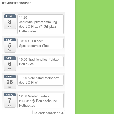
TERMINE/EREIGNISSE
AUG.
14:30
8
Jahreshauptversammlung
des BC Rh...
@ Grillplatz
Sa.
Hattenheim
SEP.
10:00
3. Fuldaer
5
Spätleseturnier (Trip...
Sa.
SEP.
10:00
Traditionelles Fuldaer
6
Boule-Sta...
So.
SEP.
11:00
Vereinsmeisterschaft
26
des BC Rhei...
Sa.
NOV.
12:00
Wintermasters
7
2026/27
@ Boulescheune
Nothgottes
Sa.
Kalender anzeigen