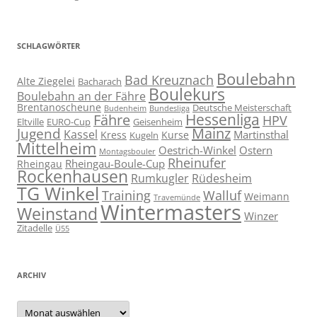
SCHLAGWÖRTER
Boulebahn
Bad Kreuznach
Alte Ziegelei
Bacharach
Boulekurs
Boulebahn an der Fähre
Brentanoscheune
Deutsche Meisterschaft
Budenheim
Bundesliga
Hessenliga
Fähre
HPV
Eltville
EURO-Cup
Geisenheim
Mainz
Jugend
Kassel
Martinsthal
Kress
Kurse
Kugeln
Mittelheim
Oestrich-Winkel
Ostern
Montagsbouler
Rheinufer
Rheingau-Boule-Cup
Rheingau
Rockenhausen
Rumkugler
Rüdesheim
TG Winkel
Training
Walluf
Weimann
Travemünde
Wintermasters
Weinstand
Winzer
Zitadelle
Ü55
ARCHIV
Archiv