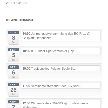
Wintermasters
TERMINE/EREIGNISSE
AUG.
14:30
Jahreshauptversammlung des BC Rh...
@
8
Grillplatz Hattenheim
Sa.
SEP.
10:00
3. Fuldaer Spätleseturnier (Trip...
5
Sa.
SEP.
10:00
Traditionelles Fuldaer Boule-Sta...
6
So.
SEP.
11:00
Vereinsmeisterschaft des BC Rhei...
26
Sa.
NOV.
12:00
Wintermasters 2026/27
@ Boulescheune
7
Nothgottes