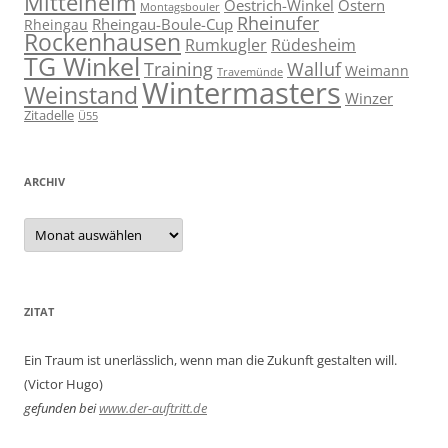
Mittelheim
Oestrich-Winkel
Ostern
Montagsbouler
Rheinufer
Rheingau-Boule-Cup
Rheingau
Rockenhausen
Rumkugler
Rüdesheim
TG Winkel
Training
Walluf
Weimann
Travemünde
Wintermasters
Weinstand
Winzer
Zitadelle
Ü55
ARCHIV
Archiv
ZITAT
Ein Traum ist unerlässlich, wenn man die Zukunft gestalten will.
(Victor Hugo)
gefunden bei
www.der-auftritt.de