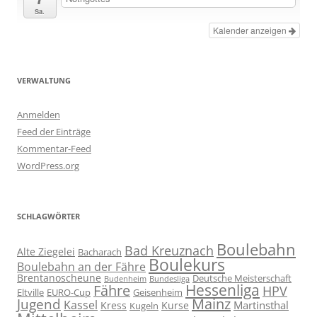
Sa.
Kalender anzeigen
VERWALTUNG
Anmelden
Feed der Einträge
Kommentar-Feed
WordPress.org
SCHLAGWÖRTER
Boulebahn
Bad Kreuznach
Alte Ziegelei
Bacharach
Boulekurs
Boulebahn an der Fähre
Brentanoscheune
Deutsche Meisterschaft
Budenheim
Bundesliga
Hessenliga
Fähre
HPV
Eltville
EURO-Cup
Geisenheim
Mainz
Jugend
Kassel
Martinsthal
Kress
Kurse
Kugeln