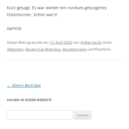
Kurz gesagt: Es war wieder ein rundum gelungenes
Osterturnier. Schön war’s!
Gerhild
Dieser Beitrag wurde am
13. April 2026
von
Volker Jacob
unter
Allgemein
,
Boule-Club Rheingau
,
Bouleturniere
veröffentlicht.
Beitragsnavigation
←
Ältere Beiträge
SUCHEN IN DIESER WEBSEITE
Suche
nach: