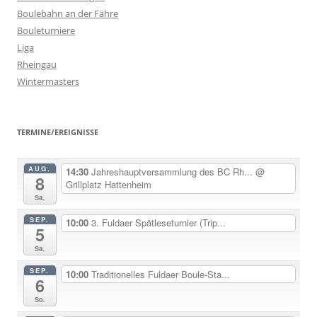
Boulebahn an der Fähre
Bouleturniere
Liga
Rheingau
Wintermasters
TERMINE/EREIGNISSE
AUG.
14:30
Jahreshauptversammlung des BC Rh...
@
8
Grillplatz Hattenheim
Sa.
SEP.
10:00
3. Fuldaer Spätleseturnier (Trip...
5
Sa.
SEP.
10:00
Traditionelles Fuldaer Boule-Sta...
6
So.