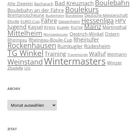
Boulebahn
Bad Kreuznach
Alte Ziegelei
Bacharach
Boulekurs
Boulebahn an der Fähre
Brentanoscheune
Deutsche Meisterschaft
Budenheim
Bundesliga
Hessenliga
Fähre
HPV
Eltville
EURO-Cup
Geisenheim
Mainz
Jugend
Kassel
Martinsthal
Kress
Kurse
Kugeln
Mittelheim
Oestrich-Winkel
Ostern
Montagsbouler
Rheinufer
Rheingau-Boule-Cup
Rheingau
Rockenhausen
Rumkugler
Rüdesheim
TG Winkel
Training
Walluf
Weimann
Travemünde
Wintermasters
Weinstand
Winzer
Zitadelle
Ü55
ARCHIV
Archiv
ZITAT