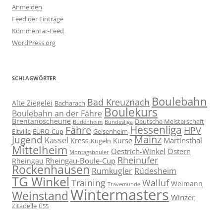
Anmelden
Feed der Einträge
Kommentar-Feed
WordPress.org
SCHLAGWÖRTER
Boulebahn
Bad Kreuznach
Alte Ziegelei
Bacharach
Boulekurs
Boulebahn an der Fähre
Brentanoscheune
Deutsche Meisterschaft
Budenheim
Bundesliga
Hessenliga
Fähre
HPV
Eltville
EURO-Cup
Geisenheim
Mainz
Jugend
Kassel
Martinsthal
Kress
Kurse
Kugeln
Mittelheim
Oestrich-Winkel
Ostern
Montagsbouler
Rheinufer
Rheingau-Boule-Cup
Rheingau
Rockenhausen
Rumkugler
Rüdesheim
TG Winkel
Training
Walluf
Weimann
Travemünde
Wintermasters
Weinstand
Winzer
Zitadelle
Ü55