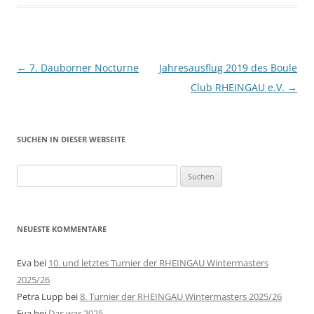
Beitragsnavigation
←
7. Dauborner Nocturne
Jahresausflug 2019 des Boule
Club RHEINGAU e.V.
→
SUCHEN IN DIESER WEBSEITE
Suche
nach:
NEUESTE KOMMENTARE
Eva
bei
10. und letztes Turnier der RHEINGAU Wintermasters
2025/26
Petra Lupp
bei
8. Turnier der RHEINGAU Wintermasters 2025/26
Eva
bei
Das war 2025