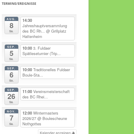
TERMINE/EREIGNISSE
AUG.
14:30
8
Jahreshauptversammlung
des BC Rh...
@ Grillplatz
Sa.
Hattenheim
SEP.
10:00
3. Fuldaer
5
Spätleseturnier (Trip...
Sa.
SEP.
10:00
Traditionelles Fuldaer
6
Boule-Sta...
So.
SEP.
11:00
Vereinsmeisterschaft
26
des BC Rhei...
Sa.
NOV.
12:00
Wintermasters
7
2026/27
@ Boulescheune
Nothgottes
Sa.
Kalender anzeigen