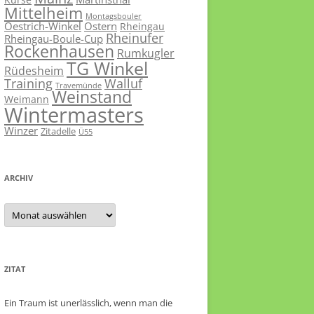
Mittelheim
Montagsbouler
Oestrich-Winkel
Ostern
Rheingau
Rheinufer
Rheingau-Boule-Cup
Rockenhausen
Rumkugler
TG Winkel
Rüdesheim
Training
Walluf
Travemünde
Weinstand
Weimann
Wintermasters
Winzer
Zitadelle
Ü55
ARCHIV
Archiv
ZITAT
Ein Traum ist unerlässlich, wenn man die