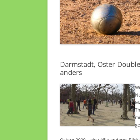
Darmstadt, Oster-Doublet
anders
Wi
Na
Ma
Th
mi
ge
Ostern 2009 – ein völlig anderes Bild