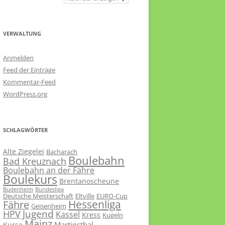
VERWALTUNG
Anmelden
Feed der Einträge
Kommentar-Feed
WordPress.org
SCHLAGWÖRTER
Alte Ziegelei
Bacharach
Boulebahn
Bad Kreuznach
Boulebahn an der Fähre
Boulekurs
Brentanoscheune
Budenheim
Bundesliga
Deutsche Meisterschaft
Eltville
EURO-Cup
Hessenliga
Fähre
Geisenheim
Jugend
HPV
Kassel
Kress
Kugeln
Mainz
Martinsthal
Kurse