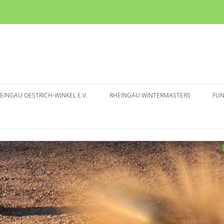
EINGAU OESTRICH-WINKEL E.V.
RHEINGAU WINTERMASTERS
FU
TURNIERMODUS
IN
BOULE CLUB
RHEINGAU WM 2025/2026
IN
RICH-WINKEL E.V.
RHEINGAU WM 2024/2025
ITGLIEDSCHAFT
RHEINGAU WM 2023/2024
RHEINGAU WM 2022/2023
RHEINGAU WM 2019/2020