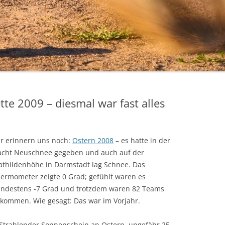
RHEINGAU WM 2018/2019
RHEINGAU WM 2017/2018
RHEINGAU WM 2015/2016
RHEINGAU-WM 2014/2015
RHEINGAU WM 2013/2014
te 2009 – diesmal war fast alles
RHEINGAU WM 2012/2013
r erinnern uns noch:
Ostern 2008
– es hatte in der
cht Neuschnee gegeben und auch auf der
thildenhöhe in Darmstadt lag Schnee. Das
ermometer zeigte 0 Grad; gefühlt waren es
ndestens -7 Grad und trotzdem waren 82 Teams
kommen. Wie gesagt: Das war im Vorjahr.
: Strahlender Sonnenschein an Ostern, ungefähr 25