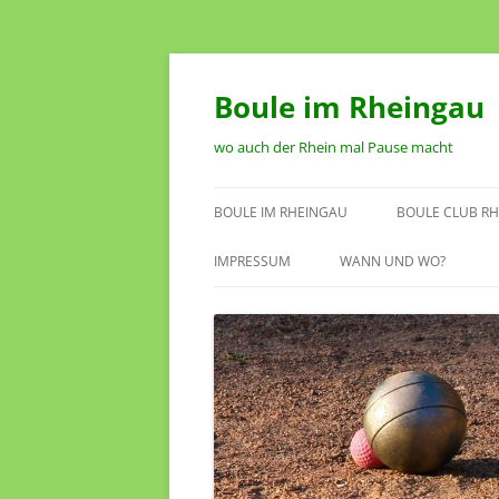
Zum
Inhalt
springen
Boule im Rheingau
wo auch der Rhein mal Pause macht
BOULE IM RHEINGAU
BOULE CLUB RH
SPIELSTÄTTEN IM RHEINGAU
VORSTAND
IMPRESSUM
WANN UND WO?
TERMINKALENDER
SATZUNG DES 
RHEINGAU OEST
ANTRAG AUF M