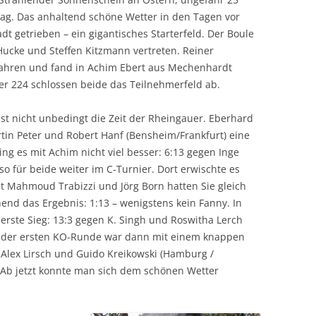
ag. Das anhaltend schöne Wetter in den Tagen vor
t getrieben – ein gigantisches Starterfeld. Der Boule
cke und Steffen Kitzmann vertreten. Reiner
efahren und fand in Achim Ebert aus Mechenhardt
er 224 schlossen beide das Teilnehmerfeld ab.
 ist nicht unbedingt die Zeit der Rheingauer. Eberhard
tin Peter und Robert Hanf (Bensheim/Frankfurt) eine
ing es mit Achim nicht viel besser: 6:13 gegen Inge
o für beide weiter im C-Turnier. Dort erwischte es
it Mahmoud Trabizzi und Jörg Born hatten Sie gleich
nd das Ergebnis: 1:13 – wenigstens kein Fanny. In
erste Sieg: 13:3 gegen K. Singh und Roswitha Lerch
In der ersten KO-Runde war dann mit einem knappen
Alex Lirsch und Guido Kreikowski (Hamburg /
 Ab jetzt konnte man sich dem schönen Wetter