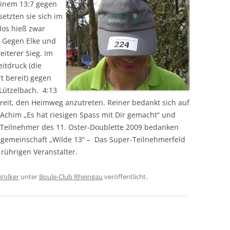
einem 13:7 gegen
setzten sie sich im
ilos hieß zwar
. Gegen Elke und
eiterer Sieg. Im
eitdruck (die
t bereit) gegen
 Lützelbach. 4:13
eit, den Heimweg anzutreten. Reiner bedankt sich auf
Achim „Es hat riesigen Spass mit Dir gemacht“ und
e Teilnehmer des 11. Oster-Doublette 2009 bedanken
elgemeinschaft „Wilde 13“ – Das Super-Teilnehmerfeld
rührigen Veranstalter.
Volker
unter
Boule-Club Rheingau
veröffentlicht.