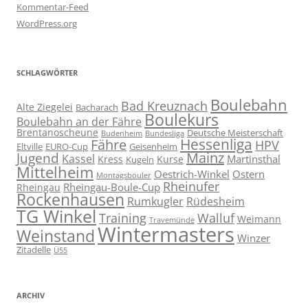
Kommentar-Feed
WordPress.org
SCHLAGWÖRTER
Boulebahn
Bad Kreuznach
Alte Ziegelei
Bacharach
Boulekurs
Boulebahn an der Fähre
Brentanoscheune
Deutsche Meisterschaft
Budenheim
Bundesliga
Hessenliga
Fähre
HPV
Eltville
EURO-Cup
Geisenheim
Mainz
Jugend
Kassel
Martinsthal
Kress
Kurse
Kugeln
Mittelheim
Oestrich-Winkel
Ostern
Montagsbouler
Rheinufer
Rheingau-Boule-Cup
Rheingau
Rockenhausen
Rumkugler
Rüdesheim
TG Winkel
Training
Walluf
Weimann
Travemünde
Wintermasters
Weinstand
Winzer
Zitadelle
Ü55
ARCHIV