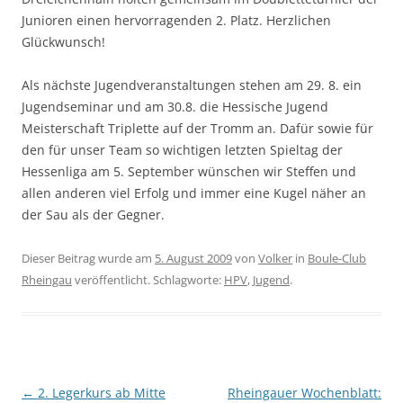
Junioren einen hervorragenden 2. Platz. Herzlichen
Glückwunsch!
Als nächste Jugendveranstaltungen stehen am 29. 8. ein
Jugendseminar und am 30.8. die Hessische Jugend
Meisterschaft Triplette auf der Tromm an. Dafür sowie für
den für unser Team so wichtigen letzten Spieltag der
Hessenliga am 5. September wünschen wir Steffen und
allen anderen viel Erfolg und immer eine Kugel näher an
der Sau als der Gegner.
Dieser Beitrag wurde am
5. August 2009
von
Volker
in
Boule-Club
Rheingau
veröffentlicht. Schlagworte:
HPV
,
Jugend
.
Beitragsnavigation
←
2. Legerkurs ab Mitte
Rheingauer Wochenblatt: