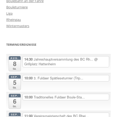
Boulebahn an der Fähre
Bouleturniere
Liga
Rheingau
Wintermasters
TERMINE/EREIGNISSE
AUG.
14:30
Jahreshauptversammlung des BC Rh...
@
8
Grillplatz Hattenheim
Sa.
SEP.
10:00
3. Fuldaer Spätleseturnier (Trip...
5
Sa.
SEP.
10:00
Traditionelles Fuldaer Boule-Sta...
6
So.
SEP.
11:00
Vereinsmeisterschaft des BC Rhei...