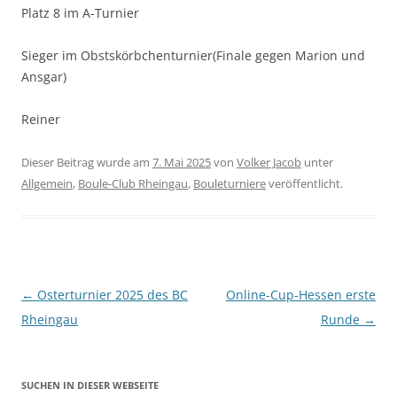
Platz 8 im A-Turnier
Sieger im Obstskörbchenturnier(Finale gegen Marion und
Ansgar)
Reiner
Dieser Beitrag wurde am
7. Mai 2025
von
Volker Jacob
unter
Allgemein
,
Boule-Club Rheingau
,
Bouleturniere
veröffentlicht.
Beitragsnavigation
←
Osterturnier 2025 des BC
Online-Cup-Hessen erste
Rheingau
Runde
→
SUCHEN IN DIESER WEBSEITE