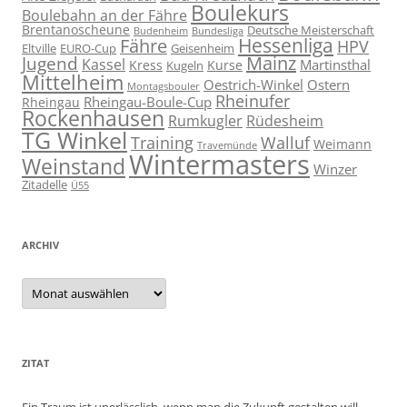
Boulekurs
Boulebahn an der Fähre
Brentanoscheune
Deutsche Meisterschaft
Budenheim
Bundesliga
Hessenliga
Fähre
HPV
Eltville
EURO-Cup
Geisenheim
Mainz
Jugend
Kassel
Martinsthal
Kress
Kurse
Kugeln
Mittelheim
Oestrich-Winkel
Ostern
Montagsbouler
Rheinufer
Rheingau-Boule-Cup
Rheingau
Rockenhausen
Rumkugler
Rüdesheim
TG Winkel
Training
Walluf
Weimann
Travemünde
Wintermasters
Weinstand
Winzer
Zitadelle
Ü55
ARCHIV
Archiv
ZITAT