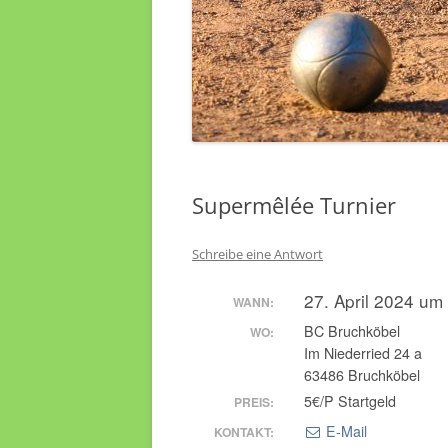
Supermêlée Turnier
Schreibe eine Antwort
27. April 2024 um
WANN:
BC Bruchköbel
WO:
Im Niederried 24 a
63486 Bruchköbel
5€/P Startgeld
PREIS:
E-Mail
KONTAKT: