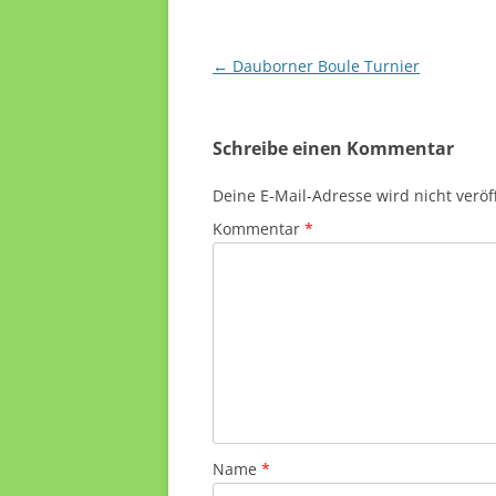
Beitragsnavigation
←
Dauborner Boule Turnier
Schreibe einen Kommentar
Deine E-Mail-Adresse wird nicht veröff
Kommentar
*
Name
*