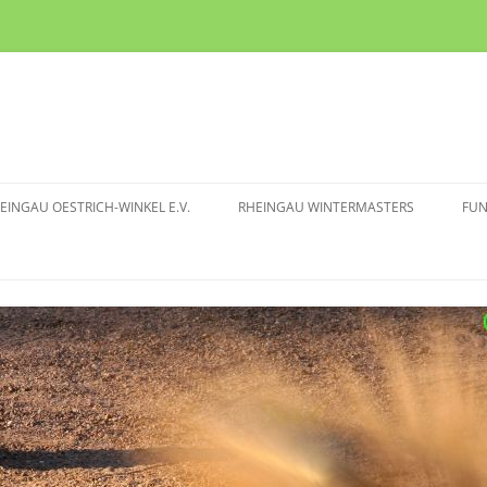
EINGAU OESTRICH-WINKEL E.V.
RHEINGAU WINTERMASTERS
FU
TURNIERMODUS
IN
BOULE CLUB
RHEINGAU WM 2025/2026
IN
RICH-WINKEL E.V.
RHEINGAU WM 2024/2025
ITGLIEDSCHAFT
RHEINGAU WM 2023/2024
RHEINGAU WM 2022/2023
RHEINGAU WM 2019/2020