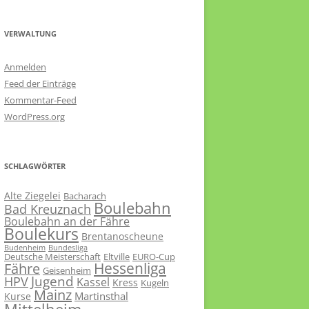
VERWALTUNG
Anmelden
Feed der Einträge
Kommentar-Feed
WordPress.org
SCHLAGWÖRTER
Alte Ziegelei
Bacharach
Boulebahn
Bad Kreuznach
Boulebahn an der Fähre
Boulekurs
Brentanoscheune
Budenheim
Bundesliga
Deutsche Meisterschaft
Eltville
EURO-Cup
Hessenliga
Fähre
Geisenheim
Jugend
HPV
Kassel
Kress
Kugeln
Mainz
Martinsthal
Kurse