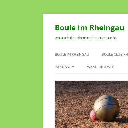
Zum
Inhalt
springen
Boule im Rheingau
wo auch der Rhein mal Pause macht
BOULE IM RHEINGAU
BOULE CLUB RH
SPIELSTÄTTEN IM RHEINGAU
VORSTAND
IMPRESSUM
WANN UND WO?
TERMINKALENDER
SATZUNG DES 
RHEINGAU OEST
ANTRAG AUF M