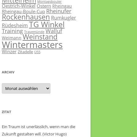
Mittelheim
Montagsbouler
Oestrich-Winkel
Ostern
Rheingau
Rheinufer
Rheingau-Boule-Cup
Rockenhausen
Rumkugler
TG Winkel
Rüdesheim
Training
Walluf
Travemünde
Weinstand
Weimann
Wintermasters
Winzer
Zitadelle
Ü55
ARCHIV
Archiv
ZITAT
Ein Traum ist unerlässlich, wenn man die
Zukunft gestalten will. (Victor Hugo)