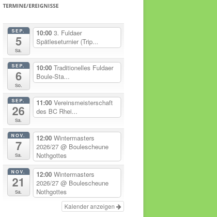
TERMINE/EREIGNISSE
SEP.
10:00
3. Fuldaer
5
Spätleseturnier (Trip...
Sa.
SEP.
10:00
Traditionelles Fuldaer
6
Boule-Sta...
So.
SEP.
11:00
Vereinsmeisterschaft
26
des BC Rhei...
Sa.
NOV.
12:00
Wintermasters
7
2026/27
@ Boulescheune
Nothgottes
Sa.
NOV.
12:00
Wintermasters
21
2026/27
@ Boulescheune
Nothgottes
Sa.
Kalender anzeigen