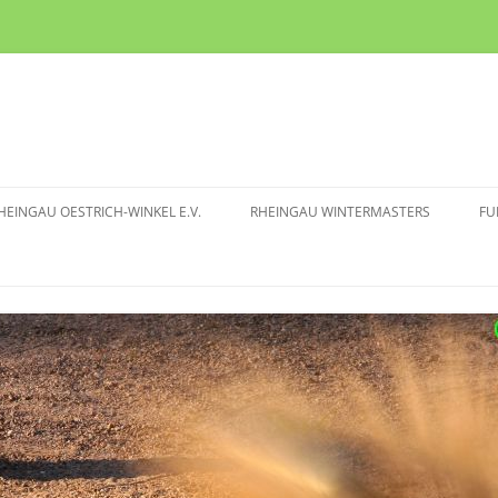
HEINGAU OESTRICH-WINKEL E.V.
RHEINGAU WINTERMASTERS
FU
TURNIERMODUS
I
 BOULE CLUB
RHEINGAU WM 2025/2026
I
TRICH-WINKEL E.V.
RHEINGAU WM 2024/2025
MITGLIEDSCHAFT
RHEINGAU WM 2023/2024
RHEINGAU WM 2022/2023
RHEINGAU WM 2019/2020