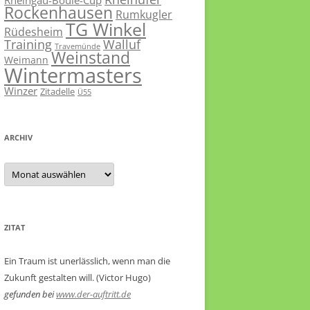
Rheingau-Boule-Cup
Rockenhausen
Rumkugler
TG Winkel
Rüdesheim
Training
Walluf
Travemünde
Weinstand
Weimann
Wintermasters
Winzer
Zitadelle
Ü55
ARCHIV
Archiv
ZITAT
Ein Traum ist unerlässlich, wenn man die
Zukunft gestalten will. (Victor Hugo)
gefunden bei
www.der-auftritt.de