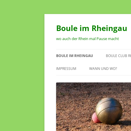
Zum
Inhalt
springen
Boule im Rheingau
wo auch der Rhein mal Pause macht
BOULE IM RHEINGAU
BOULE CLUB R
SPIELSTÄTTEN IM RHEINGAU
VORSTAND
IMPRESSUM
WANN UND WO?
TERMINKALENDER
SATZUNG DES
RHEINGAU OES
00:00
ANTRAG AUF 
01:00
02:00