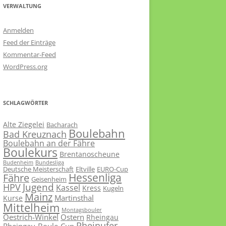
VERWALTUNG
Anmelden
Feed der Einträge
Kommentar-Feed
WordPress.org
SCHLAGWÖRTER
Alte Ziegelei
Bacharach
Boulebahn
Bad Kreuznach
Boulebahn an der Fähre
Boulekurs
Brentanoscheune
Budenheim
Bundesliga
Deutsche Meisterschaft
Eltville
EURO-Cup
Hessenliga
Fähre
Geisenheim
Jugend
HPV
Kassel
Kress
Kugeln
Mainz
Martinsthal
Kurse
Mittelheim
Montagsbouler
Oestrich-Winkel
Ostern
Rheingau
Rheinufer