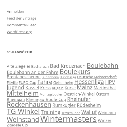
Anmelden
Feed der Einträge
Kommentar-Feed
WordPress.org
SCHLAGWÖRTER
Boulebahn
Bad Kreuznach
Alte Ziegelei
Bacharach
Boulekurs
Boulebahn an der Fähre
Brentanoscheune
Deutsche Meisterschaft
Budenheim
Bundesliga
Hessenliga
Fähre
HPV
Eltville
EURO-Cup
Geisenheim
Mainz
Jugend
Kassel
Martinsthal
Kress
Kurse
Kugeln
Mittelheim
Oestrich-Winkel
Ostern
Montagsbouler
Rheinufer
Rheingau-Boule-Cup
Rheingau
Rockenhausen
Rumkugler
Rüdesheim
TG Winkel
Training
Walluf
Weimann
Travemünde
Wintermasters
Weinstand
Winzer
Zitadelle
Ü55