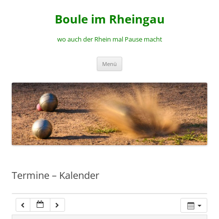
Zum
Inhalt
00:00
Boule im Rheingau
springen
wo auch der Rhein mal Pause macht
01:00
Menü
02:00
03:00
04:00
05:00
Termine – Kalender
06:00
07:00