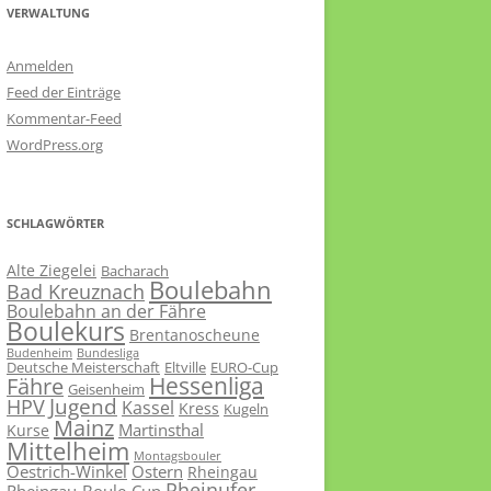
VERWALTUNG
Anmelden
Feed der Einträge
Kommentar-Feed
WordPress.org
SCHLAGWÖRTER
Alte Ziegelei
Bacharach
Boulebahn
Bad Kreuznach
Boulebahn an der Fähre
Boulekurs
Brentanoscheune
Budenheim
Bundesliga
Deutsche Meisterschaft
Eltville
EURO-Cup
Hessenliga
Fähre
Geisenheim
Jugend
HPV
Kassel
Kress
Kugeln
Mainz
Martinsthal
Kurse
Mittelheim
Montagsbouler
Oestrich-Winkel
Ostern
Rheingau
Rheinufer