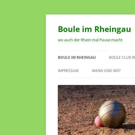
Zum
Inhalt
springen
Boule im Rheingau
wo auch der Rhein mal Pause macht
BOULE IM RHEINGAU
BOULE CLUB R
SPIELSTÄTTEN IM RHEINGAU
VORSTAND
IMPRESSUM
WANN UND WO?
TERMINKALENDER
SATZUNG DES
RHEINGAU OES
00:00
ANTRAG AUF 
01:00
02:00