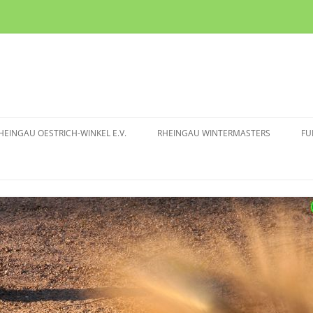
HEINGAU OESTRICH-WINKEL E.V.
RHEINGAU WINTERMASTERS
FU
TURNIERMODUS
I
 BOULE CLUB
RHEINGAU WM 2025/2026
I
TRICH-WINKEL E.V.
RHEINGAU WM 2024/2025
MITGLIEDSCHAFT
RHEINGAU WM 2023/2024
RHEINGAU WM 2022/2023
RHEINGAU WM 2019/2020