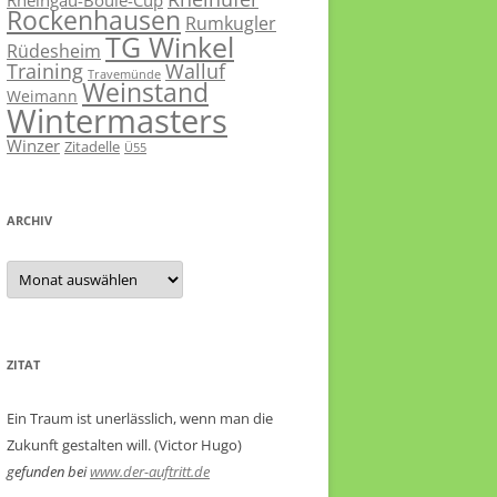
Rheingau-Boule-Cup
Rockenhausen
Rumkugler
TG Winkel
Rüdesheim
Training
Walluf
Travemünde
Weinstand
Weimann
Wintermasters
Winzer
Zitadelle
Ü55
ARCHIV
Archiv
ZITAT
Ein Traum ist unerlässlich, wenn man die
Zukunft gestalten will. (Victor Hugo)
gefunden bei
www.der-auftritt.de