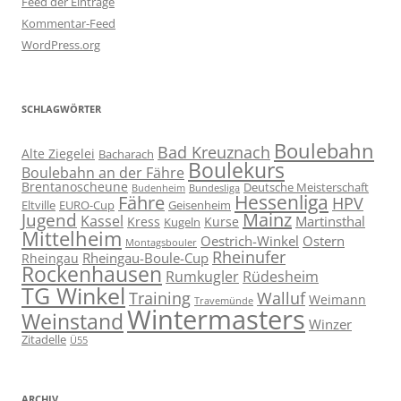
Feed der Einträge
Kommentar-Feed
WordPress.org
SCHLAGWÖRTER
Boulebahn
Bad Kreuznach
Alte Ziegelei
Bacharach
Boulekurs
Boulebahn an der Fähre
Brentanoscheune
Deutsche Meisterschaft
Budenheim
Bundesliga
Hessenliga
Fähre
HPV
Eltville
EURO-Cup
Geisenheim
Mainz
Jugend
Kassel
Martinsthal
Kress
Kurse
Kugeln
Mittelheim
Oestrich-Winkel
Ostern
Montagsbouler
Rheinufer
Rheingau-Boule-Cup
Rheingau
Rockenhausen
Rumkugler
Rüdesheim
TG Winkel
Training
Walluf
Weimann
Travemünde
Wintermasters
Weinstand
Winzer
Zitadelle
Ü55
ARCHIV