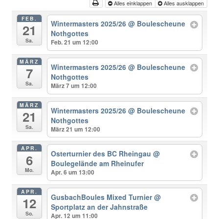
Alles einklappen
Alles ausklappen
FEB.
Wintermasters 2025/26
@ Boulescheune
21
Nothgottes
Sa.
Feb. 21 um 12:00
MÄRZ
Wintermasters 2025/26
@ Boulescheune
7
Nothgottes
Sa.
März 7 um 12:00
MÄRZ
Wintermasters 2025/26
@ Boulescheune
21
Nothgottes
Sa.
März 21 um 12:00
APR.
Osterturnier des BC Rheingau
@
6
Boulegelände am Rheinufer
Mo.
Apr. 6 um 13:00
APR.
GusbachBoules Mixed Turnier
@
12
Sportplatz an der Jahnstraße
So.
Apr. 12 um 11:00