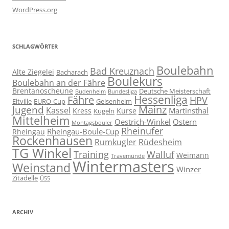
WordPress.org
SCHLAGWÖRTER
Boulebahn
Bad Kreuznach
Alte Ziegelei
Bacharach
Boulekurs
Boulebahn an der Fähre
Brentanoscheune
Deutsche Meisterschaft
Budenheim
Bundesliga
Hessenliga
Fähre
HPV
Eltville
EURO-Cup
Geisenheim
Mainz
Jugend
Kassel
Martinsthal
Kress
Kurse
Kugeln
Mittelheim
Oestrich-Winkel
Ostern
Montagsbouler
Rheinufer
Rheingau-Boule-Cup
Rheingau
Rockenhausen
Rumkugler
Rüdesheim
TG Winkel
Training
Walluf
Weimann
Travemünde
Wintermasters
Weinstand
Winzer
Zitadelle
Ü55
ARCHIV