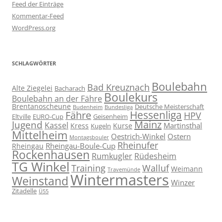
Feed der Einträge
Kommentar-Feed
WordPress.org
SCHLAGWÖRTER
Boulebahn
Bad Kreuznach
Alte Ziegelei
Bacharach
Boulekurs
Boulebahn an der Fähre
Brentanoscheune
Deutsche Meisterschaft
Budenheim
Bundesliga
Hessenliga
Fähre
HPV
Eltville
EURO-Cup
Geisenheim
Mainz
Jugend
Kassel
Martinsthal
Kress
Kurse
Kugeln
Mittelheim
Oestrich-Winkel
Ostern
Montagsbouler
Rheinufer
Rheingau-Boule-Cup
Rheingau
Rockenhausen
Rumkugler
Rüdesheim
TG Winkel
Training
Walluf
Weimann
Travemünde
Wintermasters
Weinstand
Winzer
Zitadelle
Ü55